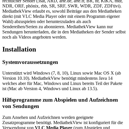
rechtlicher Sender (3sat, ARD, arte.de, arte.fr, BR, hr, KiKA, mdr,
NDR, ORF, phönix, rbb, SR, SRF, SWR, WDR, ZDF, ZDFtivi).
MediathekView erlaubt es, sowohl Beiträge aus den Mediatheken
direkt (mit VLC Media Player oder mit einem Programm eigener
Wahl) abzuspielen oder herunterzuladen als auch
Sendereihen/Serien zu abonnieren. MediathekView kann nur
Sendungen herunterladen, die in den Mediatheken der Sender selbst
noch als Videos angeboten werden.
Installation
Systemvoraussetzungen
Unterstützt wird Windows (7, 8, 10), Linux sowie Mac OS X (ab
Version 10.10). MediathekView benötigt mindestens Java 14
welches aber für Mac, Windows und Linux bereits Teil der Pakete
ist (Mac ab Version 4, Windows und Linux ab 13.5).
Hilfsprogramme zum Abspielen und Aufzeichnen
von Sendungen
Zum Ansehen und Aufzeichnen werden geeignete
Zusatzprogramme benötigt. MediathekView ist konfiguriert für die
Verwendung von
VLC Media Player
(zum Abspielen und