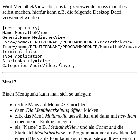
Wird MediathekView über das tar.gz verwendet muss man dies
selbst machen, hierfür kann z.B. die folgende Desktop Datei
verwendet werden:
[Desktop Entry]

Name=MediathekView

GenericName=MediathekView

Exec=/home/BENUTZERNAME/PROGRAMMORDNER/MediathekView

Icon=/home/BENUTZERNAME/PROGRAMMORDNER/MediathekView.sv
Terminal=false

Type=Application

StartupNotify=false

Mint 17
Einen Menüpunkt kann man sich so anlegen:
rechte Maus auf Menü -> Einrichten
dann
Die Menübearbeitung öffnen
klicken
z.B. das Menü
Multimedia
auswählen und dann mit
new Item
einen neuen Eintrag anlegen
als “Name” z.B.
MediathekView
und als
Command
die
Startdatei
MediathekView
im Programmordner auswählen. Mit
einem Klick aufs Icon kann auch das ausgewählt werden (im